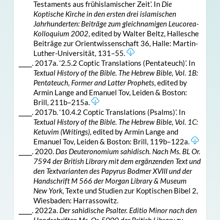
Testaments aus frühislamischer Zeit’. In
Die
Koptische Kirche in den ersten drei islamischen
Jahrhunderten: Beiträge zum gleichnamigen Leucorea-
Kolloquium 2002
, edited by Walter Beltz, Hallesche
Beiträge zur Orientwissenschaft 36, Halle: Martin-
Luther-Universität, 131–55.
⎯⎯⎯. 2017a. ‘2.5.2 Coptic Translations (Pentateuch)’. In
Textual History of the Bible. The Hebrew Bible, Vol. 1B:
Pentateuch, Former and Latter Prophets
, edited by
Armin Lange and Emanuel Tov, Leiden & Boston:
Brill, 211b–215a.
⎯⎯⎯. 2017b. ‘10.4.2 Coptic Translations (Psalms)’. In
Textual History of the Bible. The Hebrew Bible, Vol. 1C:
Ketuvim (Writings)
, edited by Armin Lange and
Emanuel Tov, Leiden & Boston: Brill, 119b–122a.
⎯⎯⎯. 2020.
Das Deuteronomium sahidisch. Nach Ms. BL Or.
7594 der British Library mit dem ergänzenden Text und
den Textvarianten des Papyrus Bodmer XVIII und der
Handschrift M 566 der Morgan Library & Museum
New York
, Texte und Studien zur Koptischen Bibel 2,
Wiesbaden: Harrassowitz.
⎯⎯⎯. 2022a.
Der sahidische Psalter. Editio Minor nach den
Handschriften Ms. Or. 5000 der British Library zu