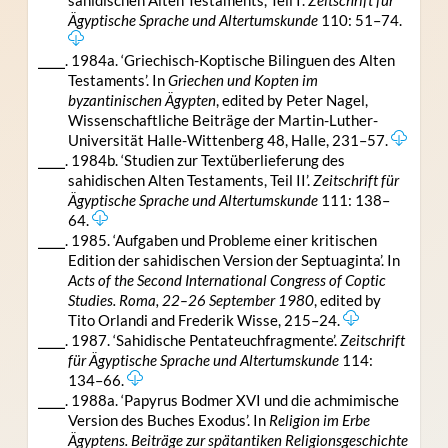
Ägyptische Sprache und Altertumskunde
110: 51–74.
⎯⎯⎯. 1984a. ‘Griechisch-Koptische Bilinguen des Alten
Testaments’. In
Griechen und Kopten im
byzantinischen Ägypten
, edited by Peter Nagel,
Wissenschaftliche Beiträge der Martin-Luther-
Universität Halle-Wittenberg 48, Halle, 231–57.
⎯⎯⎯. 1984b. ‘Studien zur Textüberlieferung des
sahidischen Alten Testaments, Teil II’.
Zeitschrift für
Ägyptische Sprache und Altertumskunde
111: 138–
64.
⎯⎯⎯. 1985. ‘Aufgaben und Probleme einer kritischen
Edition der sahidischen Version der Septuaginta’. In
Acts of the Second International Congress of Coptic
Studies. Roma, 22–26 September 1980
, edited by
Tito Orlandi and Frederik Wisse, 215–24.
⎯⎯⎯. 1987. ‘Sahidische Pentateuchfragmente’.
Zeitschrift
für Ägyptische Sprache und Altertumskunde
114:
134–66.
⎯⎯⎯. 1988a. ‘Papyrus Bodmer XVI und die achmimische
Version des Buches Exodus’. In
Religion im Erbe
Ägyptens. Beiträge zur spätantiken Religionsgeschichte