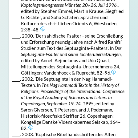
Koptologenkongresses Münster, 20.–26. Juli 1996.
,
edited by Stephen Emmel, Martin Krause, Siegfried
G. Richter, and Sofia Schaten, Sprachen und
Kulturen des christlichen Orients 6, Wiesbaden,
2:38–48.
⎯⎯⎯. 2000. ‘Der sahidische Psalter - seine Erschließung
und Erforschung neunzig Jahre nach Alfred Rahlfs’
Studien zum Text des Septuaginta-Psalters’. In
Der
Septuaginta-Psalter und seine Tochterübersetzungen
,
edited by Anneli Aejmelaeus and Udo Quast,
Mitteilungen des Septuaginta-Unternehmens 24,
Göttingen: Vandenhoeck & Ruprecht, 82–96.
⎯⎯⎯. 2002. ‘Die Septuaginta in den Nag Hammadi-
Texten’. In
The Nag Hammadi Texts in the History of
Religions. Proceedings of the International Conference
at the Royal Academy of Sciences and Letters in
Copenhagen, September 19-24, 1995
, edited by
Søren Giversen, T. Petersen, and J. Podemann,
Historisk-filosofiske Skrifter 26, Copenhagen:
Kongelige Danske Videnskabernes Selskab, 164–
82.
⎯⎯⎯. 2003. ‘Koptische Bibelhandschriften des Alten