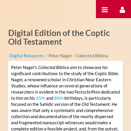
Salta al contigut
Digital Edition of the Coptic
Old Testament
Digital Resources
/
Peter Nagel – Collected Biblica
Peter Nagel's
Collected Biblica
aim to showcase his
significant contributions to the study of the Coptic Bible.
Nagel, a renowned scholar in Christian Near Eastern
Studies, whose influence on several generations of
researchers is evident in the two Festschriften dedicated
to him on his
65th
and
80th
birthdays, is particularly
focused on the Sahidic version of the Old Testament. He
was aware that only a systematic and comprehensive
collection and documentation of the mostly dispersed
and fragmented manuscript witnesses would make a
complete edition a feasible project, and, from the outset,