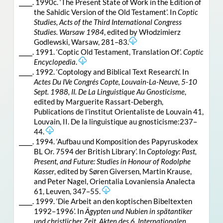
⎯⎯⎯. 1990c. ‘The Present State of Work in the Edition of
the Sahidic Version of the Old Testament’. In
Coptic
Studies, Acts of the Third International Congress
Studies. Warsaw 1984
, edited by Włodzimierz
Godlewski, Warsaw, 281–83.
⎯⎯⎯. 1991. ‘Coptic Old Testament, Translation Of’.
Coptic
Encyclopedia
.
⎯⎯⎯. 1992. ‘Coptology and Biblical Text Research’. In
Actes Du IVe Congrés Copte, Louvain-La-Neuve, 5-10
Sept. 1988, II. De La Linguistique Au Gnosticisme
,
edited by Marguerite Rassart-Debergh,
Publications de l’institut Orientaliste de Louvain 41,
Louvain, II. De la linguistique au gnosticisme:237–
44.
⎯⎯⎯. 1994. ‘Aufbau und Komposition des Papyruskodex
BL Or. 7594 der British Library’. In
Coptology: Past,
Present, and Future: Studies in Honour of Rodolphe
Kasser
, edited by Søren Giversen, Martin Krause,
and Peter Nagel, Orientalia Lovaniensia Analecta
61, Leuven, 347–55.
⎯⎯⎯. 1999. ‘Die Arbeit an den koptischen Bibeltexten
1992–1996’. In
Ägypten und Nubien in spätantiker
und christlicher Zeit. Akten des 6. Internationalen