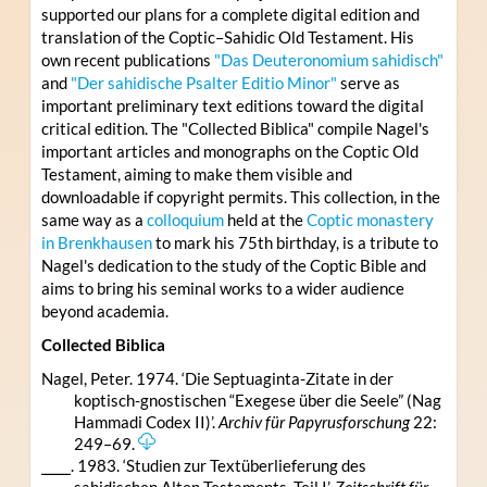
supported our plans for a complete digital edition and
translation of the Coptic–Sahidic Old Testament. His
own recent publications
"Das Deuteronomium sahidisch"
and
"Der sahidische Psalter Editio Minor"
serve as
important preliminary text editions toward the digital
critical edition. The "Collected Biblica" compile Nagel's
important articles and monographs on the Coptic Old
Testament, aiming to make them visible and
downloadable if copyright permits. This collection, in the
same way as a
colloquium
held at the
Coptic monastery
in Brenkhausen
to mark his 75th birthday, is a tribute to
Nagel's dedication to the study of the Coptic Bible and
aims to bring his seminal works to a wider audience
beyond academia.
Collected Biblica
Nagel, Peter. 1974. ‘Die Septuaginta-Zitate in der
koptisch-gnostischen “Exegese über die Seele” (Nag
Hammadi Codex II)’.
Archiv für Papyrusforschung
22:
249–69.
⎯⎯⎯. 1983. ‘Studien zur Textüberlieferung des
sahidischen Alten Testaments, Teil I’.
Zeitschrift für