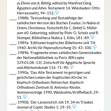
zu Ehren von A. Böhlig
, edited by Manfred Görg,
Ägypten und Altes Testament 14, Wiesbaden: Otto
Harrassowitz, 94–152.
⎯⎯⎯. 1988b. ‘Textumfang und Textabfolge der
sahidischen Version des Buches Exodus’. In
Nubia et
Oriens Christianus. Festschrift für C. Detlef G. Müller
zum 60. Geburtstag
, edited by Piotr O. Scholz and R.
Stempel, Bibliotheca Nubica 1, Köln, 181–89.
⎯⎯⎯. 1989a. ‘Editionen koptischer Bibeltexte seit Till
1960’.
Archiv für Papyrusforschung
35: 43–100.
⎯⎯⎯. 1989b. ‘Fragmente eines sahidischen Genesiskodex
der Nationalbibliothek zu Paris (BN copte
129.01.08–13)’.
Zeitschrift für Ägyptische Sprache
und Altertumskunde
116: 71–90.
⎯⎯⎯. 1990a. ‘Das Alte Testament im geistigen und
geistlichen Leben der Koptischen Kirche’. In
Koptisch-Orthodoxes Patriarchat. Koptisch-
Orthodoxes Zentrum St. Antonius-Kloster,
Seminarvorträge 1990
, Waldsolms/Kröffelbach, 29–
51.
⎯⎯⎯. 1990b. ‘Der Lanzenstich Joh 19, 34 im Triadon’.
Journal of Coptic Studies
1: 29–35.