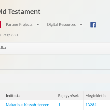
 Old Testament
Partner Projects
Digital Resources
/
Page 880
tika
s
Indította
Bejegyzések
Megtekintés
Makarious Kassab Heneen
1
13284