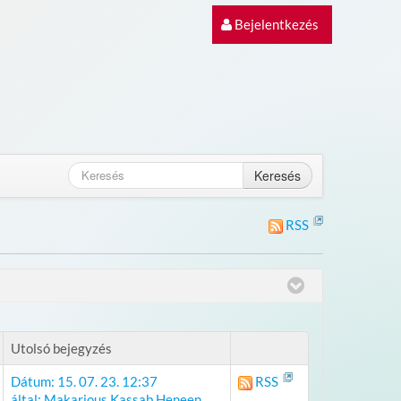
Bejelentkezés
Keresés
RSS
Utolsó bejegyzés
Dátum: 15. 07. 23. 12:37
RSS
által: Makarious Kassab Heneen