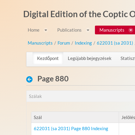
Ugrás a tartalomhoz
Digital Edition of the Coptic
Home
Publications
Manuscripts
Manuscripts
/
Forum
/
Indexing
/
622031 (sa 2031)
Kezdőpont
Legújabb bejegyzések
Statisz
Page 880
Szálak
Szál
Jelölé
622031 (sa 2031) Page 880 Indexing