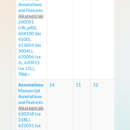
Annotations
and Features
Alkategóriák
:
200001
(cfb_p40)
,
604100 (bo
4100)
,
613004 (bo
3004L)
,
620006 (sa
6)
,
620015
(sa 15L)
,
Több »
Annotations
14
11
12
Manuscript
RSS
Annotations
and Features
Alkategóriák
:
620318 (sa
318L)
,
622031 (sa