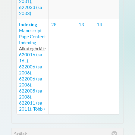
2031)
,
622033 (sa
2033)
Indexing
28
13
14
Manuscript
RSS
Page Content
Indexing
Alkategóriák
:
620016 (sa
16L)
,
622006 (sa
2006)
,
622006 (sa
2006)
,
622008 (sa
2008)
,
622011 (sa
2011)
,
Több »
Szálak