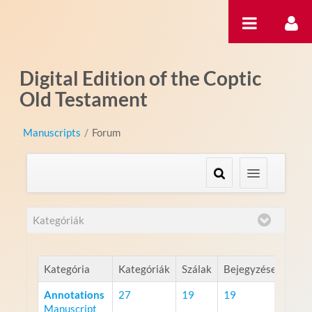
Ugrás a tartalomhoz
Digital Edition of the Coptic
Old Testament
Manuscripts
/
Forum
Kategóriák
Kategória
Kategóriák
Szálak
Bejegyzések
Annotations
27
19
19
Manuscript
RSS