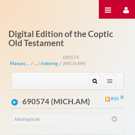
Ugrás a tartalomhoz
Digital Edition of the Coptic
Old Testament
690574
Manuscripts
/
Indexing
/
(MICH.AM)
RSS
690574 (MICH.AM)
Alkategóriák