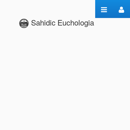
Saut au contenu
Sahidic Euchologia
Basetext