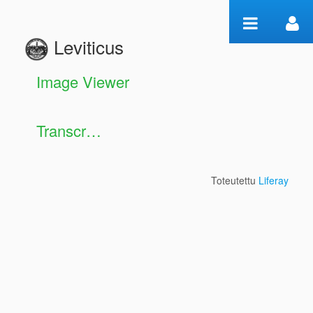
Hyppää sisältöön
Leviticus
Manuscript Workspace
Image Viewer
Transcription Display
Toteutettu
Liferay