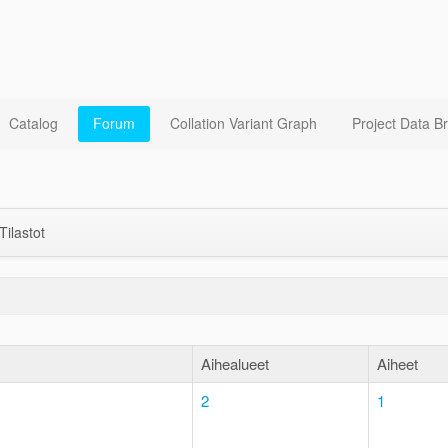
Catalog
Forum
Collation Variant Graph
Project Data B
Tilastot
Aihealueet
Aiheet
2
1