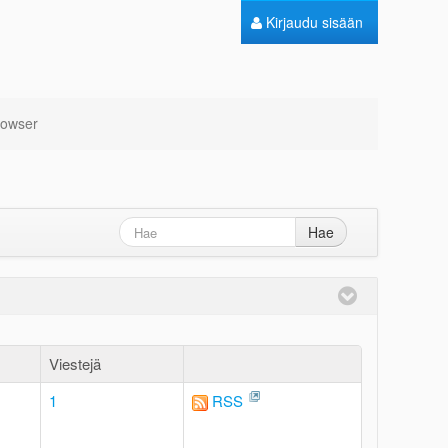
Kirjaudu sisään
rowser
Hae
Viestejä
1
RSS