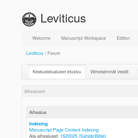
Hyppää sisältöön
Leviticus
Forum
Welcome
Manuscript Workspace
Edition
Leviticus
/
Forum
Keskustelualueet etusivu
Viimeisimmät viestit
Aihealueet
Aihealue
Indexing
Manuscript Page Content Indexing
Ala-aihealueet
:
1620025 (SahidicBible)