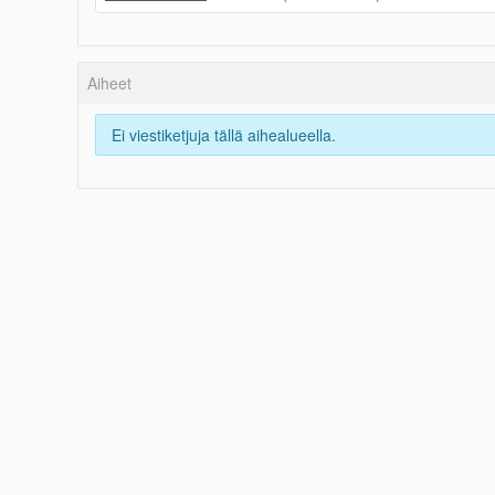
Aiheet
Ei viestiketjuja tällä aihealueella.