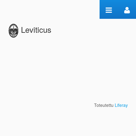
Hyppää sisältöön
Leviticus
Edition
Toteutettu
Liferay