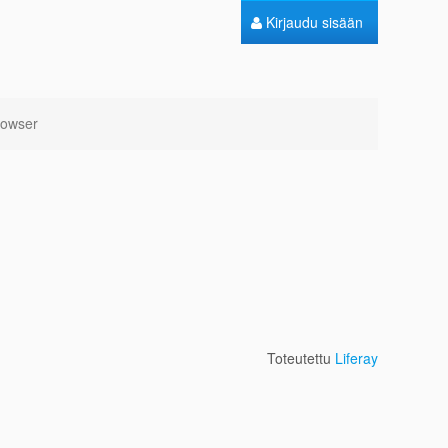
Kirjaudu sisään
rowser
Toteutettu
Liferay