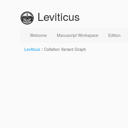
Hyppää sisältöön
Leviticus
Collation Variant Graph
Welcome
Manuscript Workspace
Edition
Leviticus
/
Collation Variant Graph