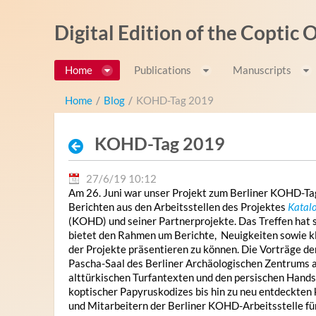
Saltar al contenido
Digital Edition of the Coptic
Home
Publications
Manuscripts
Home
/
Blog
/
KOHD-Tag 2019
KOHD-Tag 2019
27/6/19 10:12
Am 26. Juni war unser Projekt zum Berliner KOHD-Tag 
Berichten aus den Arbeitsstellen des Projektes
Katalo
(KOHD) und seiner Partnerprojekte. Das Treffen hat sic
bietet den Rahmen um Berichte, Neuigkeiten sowie kl
der Projekte präsentieren zu können. Die Vorträge de
Pascha-Saal des Berliner Archäologischen Zentrums 
alttürkischen Turfantexten und den persischen Hands
koptischer Papyruskodizes bis hin zu neu entdeckten
und Mitarbeitern der Berliner KOHD-Arbeitsstelle fü