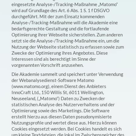
eingesetzte Analyse-/Tracking-Maßnahme „Matomo“
wird auf Grundlage des Art. 6 Abs. 1 S. 1 f DSGVO
durchgeführt. Mit der zum Einsatz kommenden
Analyse-/Tracking-Maßnahme will die Akademie eine
bedarfsgerechte Gestaltung und die fortlaufende
Optimierung ihrer Webseite sicherstellen. Zum anderen
setzt sie die Analyse-/Tracking-Maßnahme ein, um die
Nutzung der Webseite statistisch zu erfassen sowie zum
Zwecke der Optimierung ihres Angebotes. Diese
Interessen sind als berechtigt im Sinne der
vorgenannten Vorschrift anzusehen.
Die Akademie sammelt und speichert unter Verwendung
der Webanalysedienst-Software Matomo
(www.matomo.org), einem Dienst des Anbieters
InnoCraft Ltd., 150 Willis St, 6011 Wellington,
Neuseeland, („Matomo“) Daten zu Zwecken der
statistischen Analyse des Nutzerverhaltens und der
Optimierung sowie des Marketings. Die Software
erstellt hierzu aus diesen Daten pseudonymisierte
Nutzungsprofile und wertet diese aus. Hierzu können
Cookies eingesetzt werden. Bei Cookies handelt es sich
um kleine Textdateien, die lokal im Zwischenspeicher des