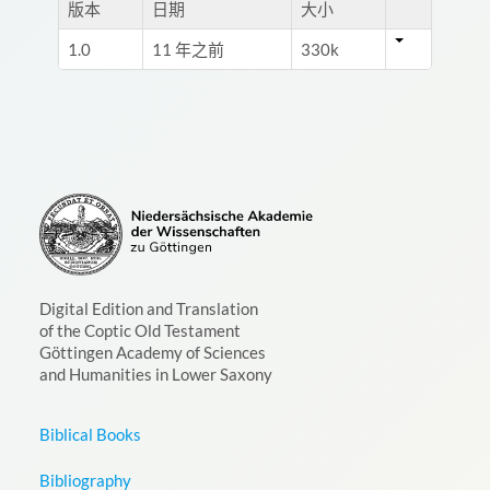
版本
日期
大小
1.0
11 年之前
330k
Digital Edition and Translation
of the Coptic Old Testament
Göttingen Academy of Sciences
and Humanities in Lower Saxony
Biblical Books
Bibliography