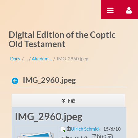
跳转到内容
Digital Edition of the Coptic
Old Testament
Docs
/
Akademientag
/
IMG_2960.jpeg
IMG_2960.jpeg
下载
IMG_2960.jpeg
由
Ulrich Schmid
，15/6/10
平均 (0 票)