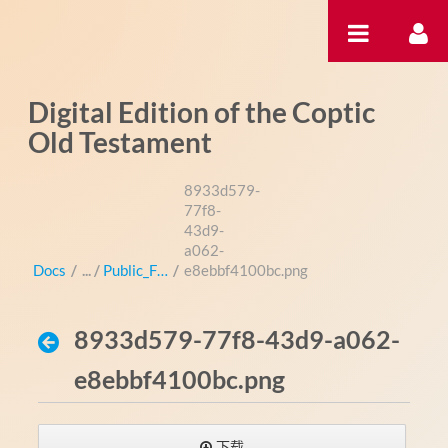
跳转到内容
Digital Edition of the Coptic
Old Testament
8933d579-
77f8-
43d9-
a062-
Docs
/
Public_Files
/
e8ebbf4100bc.png
8933d579-77f8-43d9-a062-
e8ebbf4100bc.png
下载