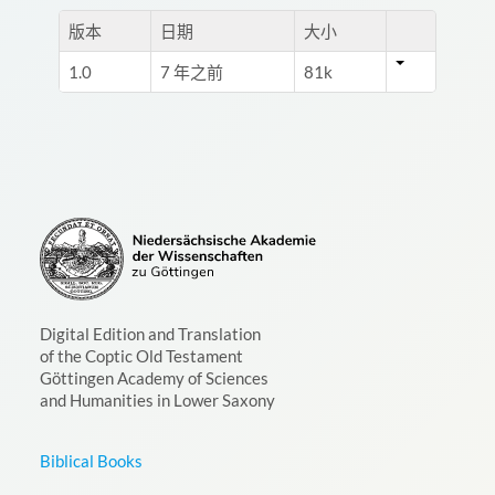
版本
日期
大小
1.0
7 年之前
81k
Digital Edition and Translation
of the Coptic Old Testament
Göttingen Academy of Sciences
and Humanities in Lower Saxony
Biblical Books