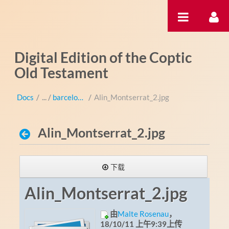
跳转到内容
Digital Edition of the Coptic
Old Testament
Docs
/
barcelona-montserrat
/
Alin_Montserrat_2.jpg
Alin_Montserrat_2.jpg
下载
Alin_Montserrat_2.jpg
由
Malte Rosenau
，
18/10/11 上午9:39上传