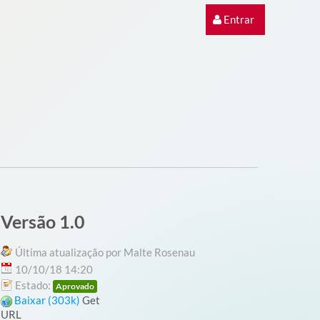
Entrar
Versão 1.0
Última atualização por Malte Rosenau
10/10/18 14:20
Estado:
Aprovado
Baixar (303k)
Get
URL