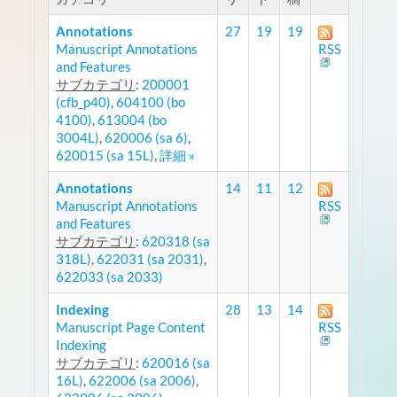
Annotations
27
19
19
Manuscript Annotations
RSS
and Features
サブカテゴリ
:
200001
(cfb_p40)
,
604100 (bo
4100)
,
613004 (bo
3004L)
,
620006 (sa 6)
,
620015 (sa 15L)
,
詳細 »
Annotations
14
11
12
Manuscript Annotations
RSS
and Features
サブカテゴリ
:
620318 (sa
318L)
,
622031 (sa 2031)
,
622033 (sa 2033)
Indexing
28
13
14
Manuscript Page Content
RSS
Indexing
サブカテゴリ
:
620016 (sa
16L)
,
622006 (sa 2006)
,