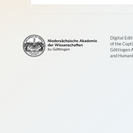
Digital Edit
of the Copt
Göttingen 
and Humani