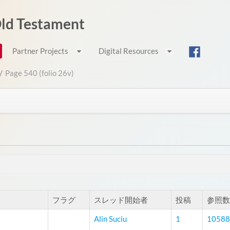
 Old Testament
Partner Projects
Digital Resources
/
Page 540 (folio 26v)
フラグ
スレッド開始者
投稿
参照数
Alin Suciu
1
10588