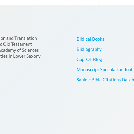
ion and Translation
Biblical Books
ic Old Testament
Bibliography
Academy of Sciences
ties in Lower Saxony
CoptOT Blog
Manuscript Speculation Tool
Sahidic Bible Citations Data