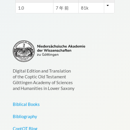
1.0
7 年 前
81k
Digital Edition and Translation
of the Coptic Old Testament
Göttingen Academy of Sciences
and Humanities in Lower Saxony
Biblical Books
Bibliography
CoptOT Blog