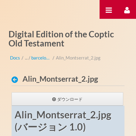
内容へスキップ
Digital Edition of the Coptic
Old Testament
Docs
/
barcelona-montserrat
/
Alin_Montserrat_2.jpg
Alin_Montserrat_2.jpg
ダウンロード
Alin_Montserrat_2.jpg
(バージョン 1.0)