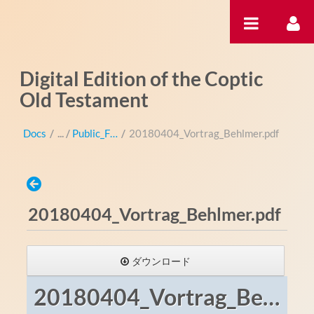
内容へスキップ
Digital Edition of the Coptic
Old Testament
Docs
/
Public_Files
/
20180404_Vortrag_Behlmer.pdf
20180404_Vortrag_Behlmer.pdf
ダウンロード
20180404_Vortrag_Behlmer.pdf