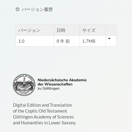
バージョン履歴
バージョン
日時
サイズ
1.0
8 年 前
1.7MB
Digital Edition and Translation
of the Coptic Old Testament
Göttingen Academy of Sciences
and Humanities in Lower Saxony