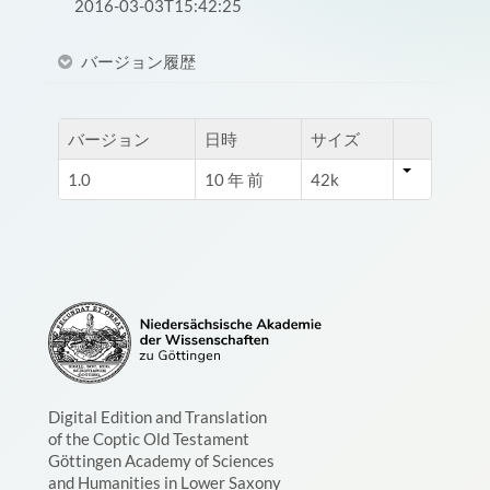
2016-03-03T15:42:25
バージョン履歴
バージョン
日時
サイズ
1.0
10 年 前
42k
Digital Edition and Translation
of the Coptic Old Testament
Göttingen Academy of Sciences
and Humanities in Lower Saxony