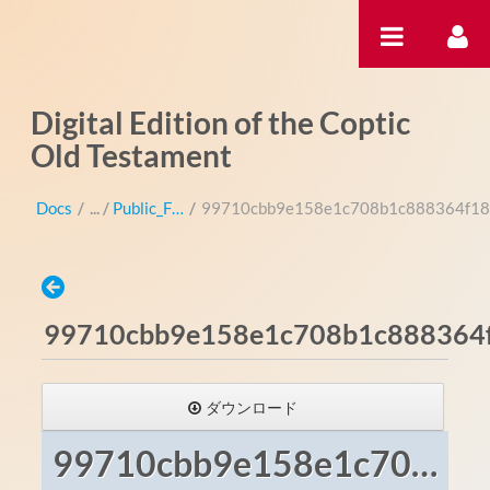
内容へスキップ
Digital Edition of the Coptic
Old Testament
Docs
/
Public_Files
/
99710cbb9e158e1c708b1c888364f183
99710cbb9e158e1c708b1c888364f
ダウンロード
99710cbb9e158e1c708b1c888364f183.jpg