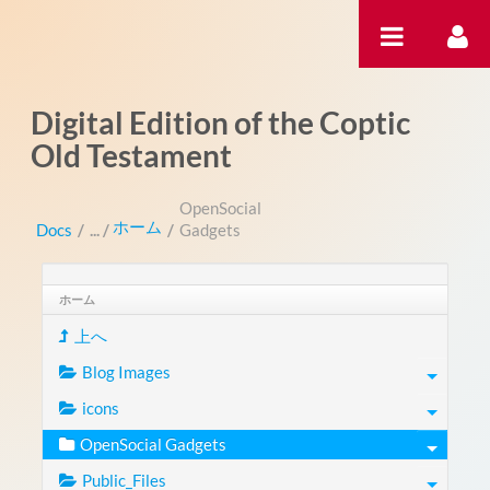
内容へスキップ
Digital Edition of the Coptic
Old Testament
OpenSocial
ホーム
Docs
/
/
Gadgets
ホーム
上へ
Blog Images
icons
OpenSocial Gadgets
Public_Files