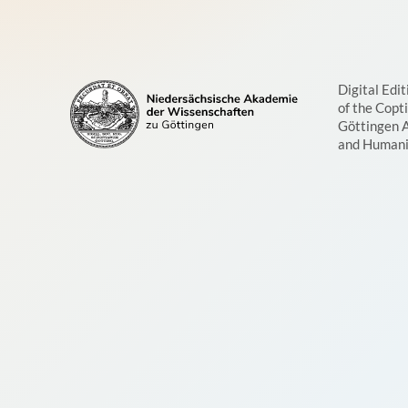
Digital Edit
of the Copt
Göttingen 
and Humani