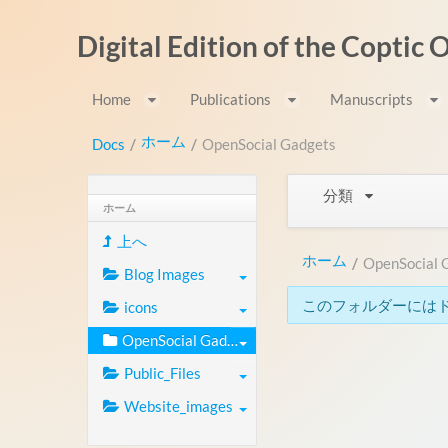
内容へスキップ
Digital Edition of the Coptic
Home
Publications
Manuscripts
ホーム
Docs
/
/
OpenSocial Gadgets
分類
ホーム
上へ
ホーム
/
OpenSocial 
Blog Images
このフォルダーには
icons
OpenSocial Gadgets
Public_Files
Website_images