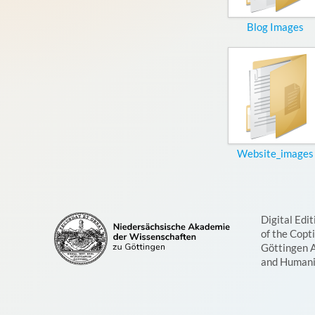
Blog Images
Website_images
Digital Edit
of the Copt
Göttingen 
and Humani