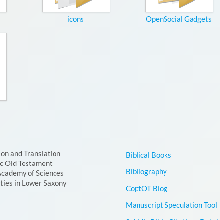
icons
OpenSocial Gadgets
ion and Translation
Biblical Books
ic Old Testament
Bibliography
Academy of Sciences
ties in Lower Saxony
CoptOT Blog
Manuscript Speculation Tool