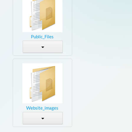
Public_Files
Website_images