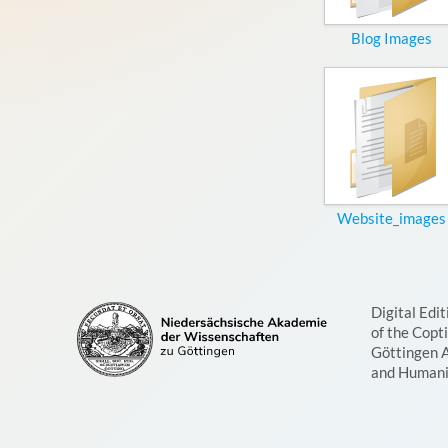
Blog Images
Website_images
Digital Edit
of the Copt
Göttingen 
and Humani