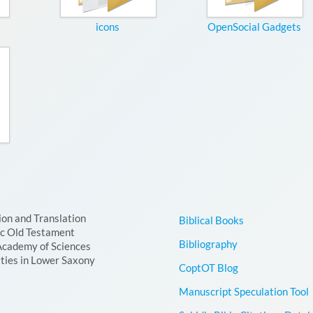
icons
OpenSocial Gadgets
ion and Translation
Biblical Books
ic Old Testament
Bibliography
Academy of Sciences
ties in Lower Saxony
CoptOT Blog
Manuscript Speculation Tool