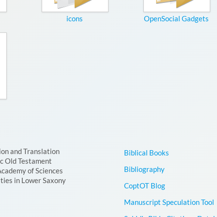
icons
OpenSocial Gadgets
ion and Translation
Biblical Books
ic Old Testament
Bibliography
Academy of Sciences
ties in Lower Saxony
CoptOT Blog
Manuscript Speculation Tool