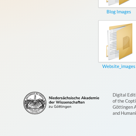
Blog Images
Website_images
Digital Edit
of the Copt
Göttingen 
and Humani