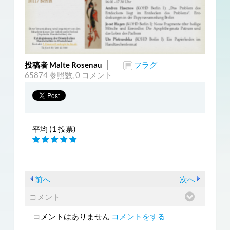
投稿者 Malte Rosenau
フラグ
65874 参照数,
0 コメント
平均 (1 投票)
前へ
次へ
コメント
コメントはありません
コメントをする