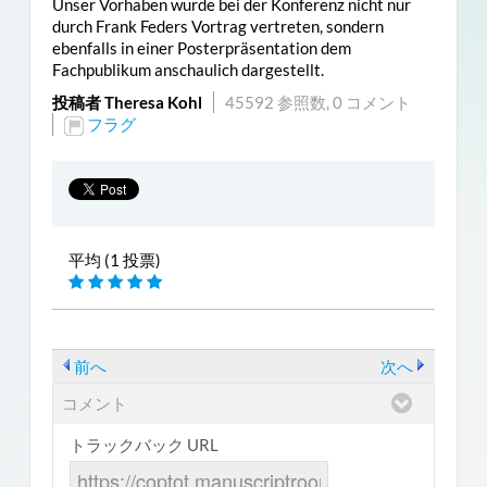
Unser Vorhaben wurde bei der Konferenz nicht nur
durch Frank Feders Vortrag vertreten, sondern
ebenfalls in einer Posterpräsentation dem
Fachpublikum anschaulich dargestellt.
投稿者 Theresa Kohl
45592 参照数,
0 コメント
フラグ
平均 (1 投票)
前へ
次へ
コメント
トラックバック URL