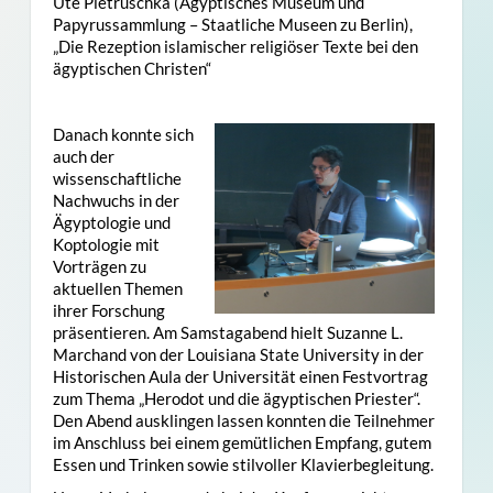
Ute Pietruschka (Ägyptisches Museum und
Papyrussammlung – Staatliche Museen zu Berlin),
„Die Rezeption islamischer religiöser Texte bei den
ägyptischen Christen“
Danach konnte sich
auch der
wissenschaftliche
Nachwuchs in der
Ägyptologie und
Koptologie mit
Vorträgen zu
aktuellen Themen
ihrer Forschung
präsentieren. Am Samstagabend hielt Suzanne L.
Marchand von der Louisiana State University in der
Historischen Aula der Universität einen Festvortrag
zum Thema „Herodot und die ägyptischen Priester“.
Den Abend ausklingen lassen konnten die Teilnehmer
im Anschluss bei einem gemütlichen Empfang, gutem
Essen und Trinken sowie stilvoller Klavierbegleitung.