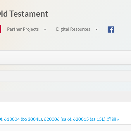
 Old Testament
Partner Projects
Digital Resources
0)
,
613004 (bo 3004L)
,
620006 (sa 6)
,
620015 (sa 15L)
,
詳細 »