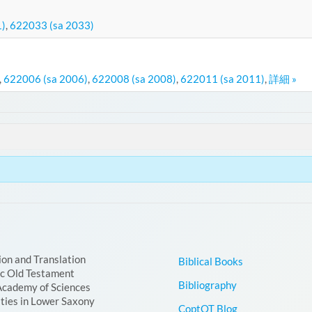
1)
,
622033 (sa 2033)
,
622006 (sa 2006)
,
622008 (sa 2008)
,
622011 (sa 2011)
,
詳細 »
ion and Translation
Biblical Books
ic Old Testament
Bibliography
Academy of Sciences
ties in Lower Saxony
CoptOT Blog