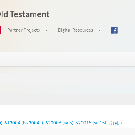
 Old Testament
Partner Projects
Digital Resources
0)
,
613004 (bo 3004L)
,
620006 (sa 6)
,
620015 (sa 15L)
,
詳細 »