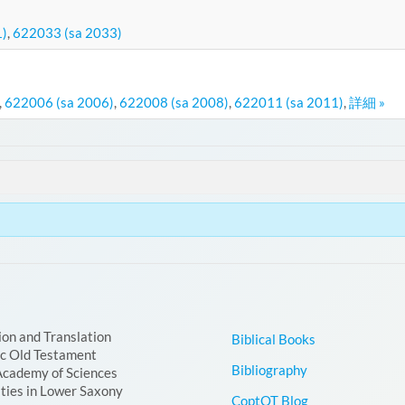
1)
,
622033 (sa 2033)
,
622006 (sa 2006)
,
622008 (sa 2008)
,
622011 (sa 2011)
,
詳細 »
ion and Translation
Biblical Books
ic Old Testament
Bibliography
Academy of Sciences
ties in Lower Saxony
CoptOT Blog