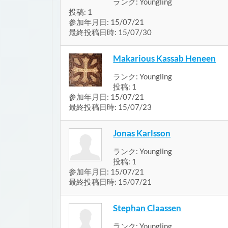
ランク:
Youngling
投稿:
1
参加年月日:
15/07/21
最終投稿日時:
15/07/30
Makarious Kassab Heneen
ランク:
Youngling
投稿:
1
参加年月日:
15/07/21
最終投稿日時:
15/07/23
Jonas Karlsson
ランク:
Youngling
投稿:
1
参加年月日:
15/07/21
最終投稿日時:
15/07/21
Stephan Claassen
ランク:
Youngling