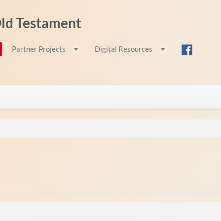
 Old Testament
Partner Projects
Digital Resources