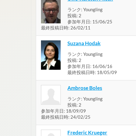
ランク:
Youngling
投稿:
2
参加年月日:
15/06/25
最終投稿日時:
26/02/11
Suzana Hodak
ランク:
Youngling
投稿:
2
参加年月日:
16/06/16
最終投稿日時:
18/05/09
Ambrose Boles
ランク:
Youngling
投稿:
2
参加年月日:
18/09/09
最終投稿日時:
24/02/25
Frederic Krueger