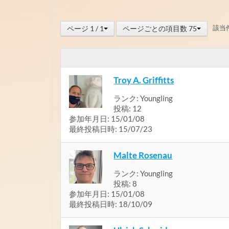
該当件
ページ 1 / 1
ページごとの項目数 75
Troy A. Griffitts
ランク:
Youngling
投稿:
12
参加年月日:
15/01/08
最終投稿日時:
15/07/23
Malte Rosenau
ランク:
Youngling
投稿:
8
参加年月日:
15/01/08
最終投稿日時:
18/10/09