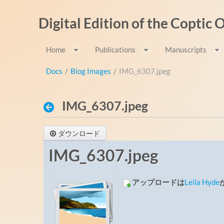
内容へスキップ
Digital Edition of the Coptic
Home
Publications
Manuscripts
Docs
/
Blog Images
/
IMG_6307.jpeg
IMG_6307.jpeg
ダウンロード
IMG_6307.jpeg
アップロードは
Leila Hyde
か