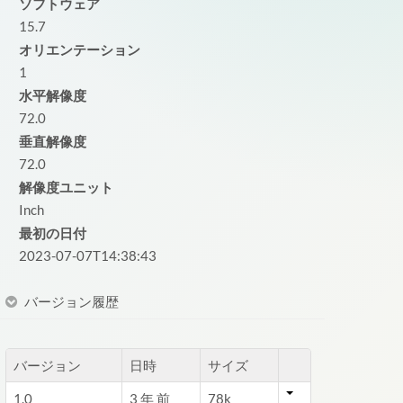
ソフトウェア
15.7
オリエンテーション
1
水平解像度
72.0
垂直解像度
72.0
解像度ユニット
Inch
最初の日付
2023-07-07T14:38:43
バージョン履歴
バージョン
日時
サイズ
1.0
3 年 前
78k