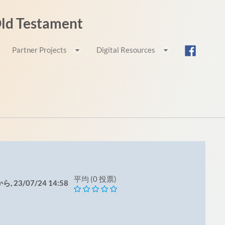
 Old Testament
Partner Projects
Digital Resources
平均 (0 投票)
ら, 23/07/24 14:58