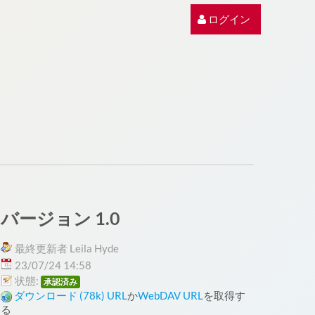
ログイン
バージョン 1.0
最終更新者 Leila Hyde
23/07/24 14:58
状態:
承認済み
ダウンロード (78k)
URL
か
WebDAV URL
を取得す
る