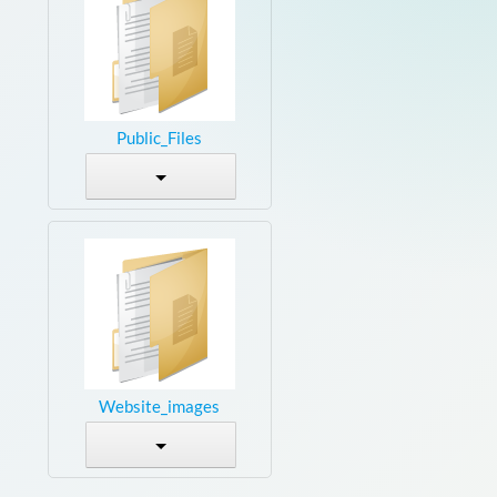
Public_Files
Website_images