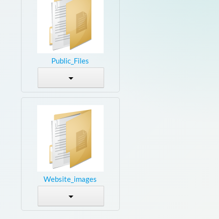
Public_Files
Website_images