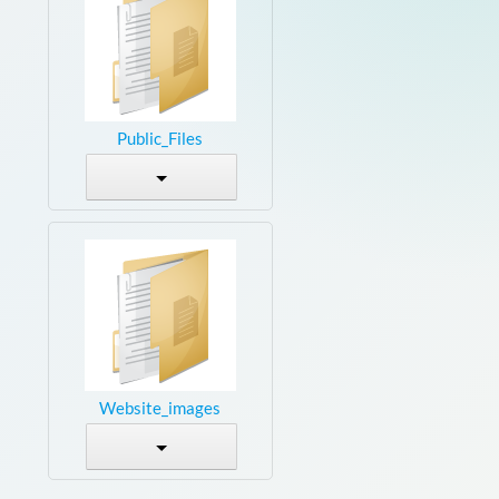
Public_Files
Website_images