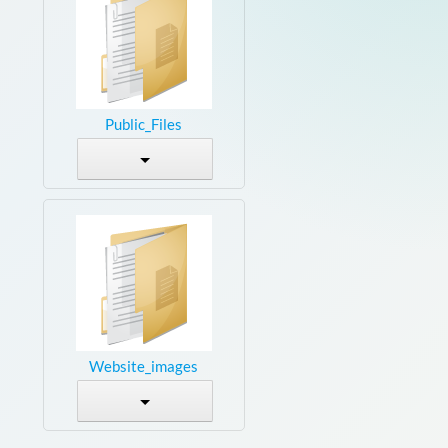
Public_Files
Website_images