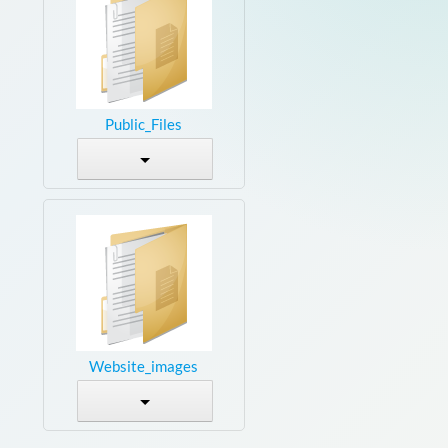
Public_Files
Website_images