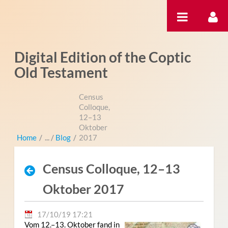
内容へスキップ
Digital Edition of the Coptic
Old Testament
Census
Colloque,
12–13
Oktober
Home
/
Blog
/
2017
Census Colloque, 12–13
Oktober 2017
17/10/19 17:21
Vom 12.–13. Oktober fand in