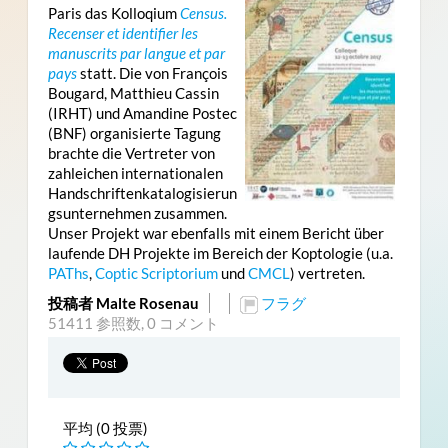
Paris das Kolloqium
Census.
Recenser et identifier les
manuscrits par langue et par
pays
statt. Die von François
Bougard, Matthieu Cassin
(IRHT) und Amandine Postec
(BNF) organisierte Tagung
brachte die Vertreter von
zahleichen internationalen
Handschriftenkatalogisierun
gsunternehmen zusammen.
Unser Projekt war ebenfalls mit einem Bericht über
laufende DH Projekte im Bereich der Koptologie (u.a.
PAThs
,
Coptic Scriptorium
und
CMCL
) vertreten.
投稿者 Malte Rosenau
フラグ
51411 参照数,
0 コメント
平均 (0 投票)