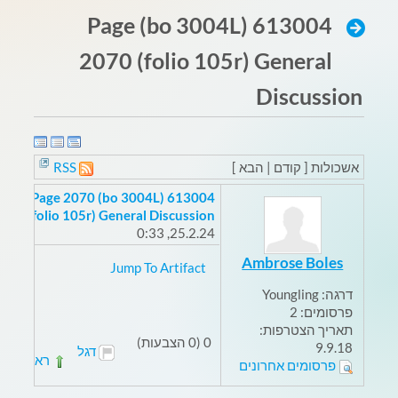
613004 (bo 3004L) Page
2070 (folio 105r) General
Discussion
אשכולות [ קודם | הבא ]
RSS
613004 (bo 3004L) Page 2070
(folio 105r) General Discussion
25.2.24, 0:33
Ambrose Boles
Jump To Artifact
דרגה:
Youngling
פרסומים:
2
תאריך הצטרפות:
0 (0 הצבעות)
9.9.18
דגל
ראשי
פרסומים אחרונים