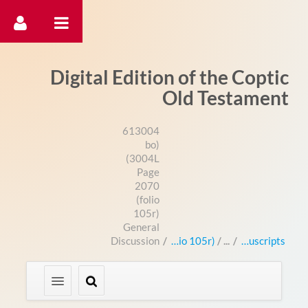
דלג לתוכן
Digital Edition of the Coptic
Old Testament
613004
(bo
3004L)
Page
2070
(folio
105r)
General
Discussion
/
Page 2070 (folio 105r)
/
Manuscripts