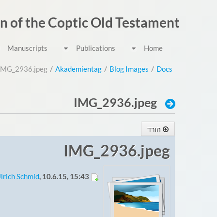
דלג לתוכן
on of the Coptic Old Testament
Manuscripts
Publications
Home
IMG_2936.jpeg
/
Akademientag
/
Blog Images
/
Docs
IMG_2936.jpeg
הורד
IMG_2936.jpeg
lrich Schmid
, 10.6.15, 15:43