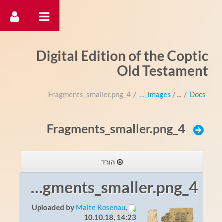
דלג לתוכן
Digital Edition of the Coptic
Old Testament
4_Fragments_smaller.png
/
Website_images
/
Docs
4_Fragments_smaller.png
הורד
4_Fragments_smaller.png
Uploaded by
Malte Rosenau
,
10.10.18, 14:23