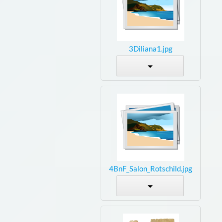
3Diliana1.jpg
4BnF_Salon_Rotschild.jpg