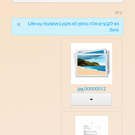
בית
×
גש לקבצים אלה באופן לא מקוון באמצעות Liferay
Sync.
00000012.jpg