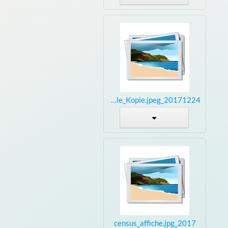
20171224_203807seule_Kopie.jpeg
2017_census_affiche.jpg