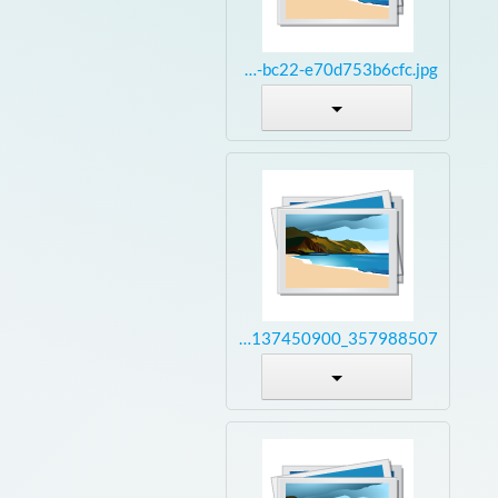
30d2a521-9427-4e4a-bc22-e70d753b6cfc.jpg
357988507_1400676137450900_5961255024945396005_n Kopie.jpg