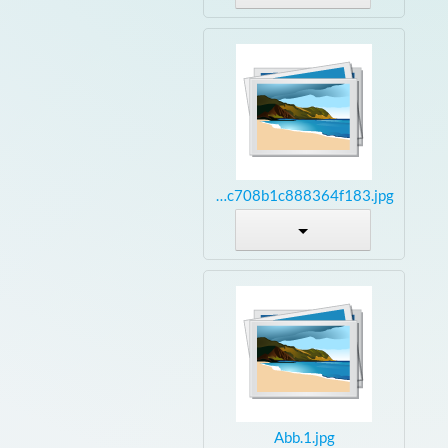
99710cbb9e158e1c708b1c888364f183.jpg
Abb.1.jpg