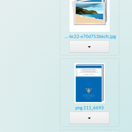
30d2a521-9427-4e4a-bc22-e70d753b6cfc.jpg
6693_111.png