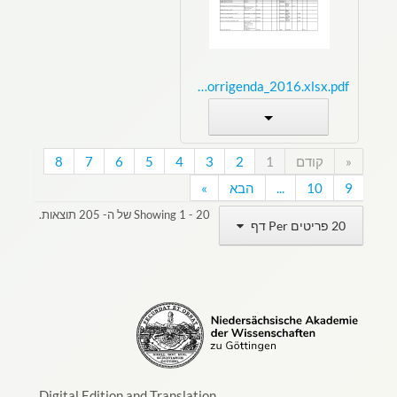
Addenda&Corrigenda_2016.xlsx.pdf
«
קודם
1
2
3
4
5
6
7
8
9
10
...
הבא
»
Showing 1 - 20 של ה- 205 תוצאות.
20 פריטים Per דף
Digital Edition and Translation