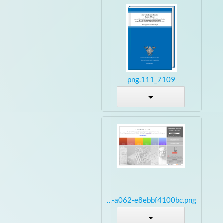
7109_111.png
8933d579-77f8-43d9-a062-e8ebbf4100bc.png