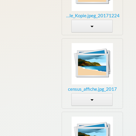
20171224_203807seule_Kopie.jpeg
2017_census_affiche.jpg