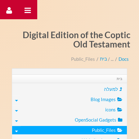
דלג לתוכן
Digital Edition of the Coptic
Old Testament
בית
Public_Files
/
/
Docs
בית
למעלה
Blog Images
icons
OpenSocial Gadgets
Public_Files