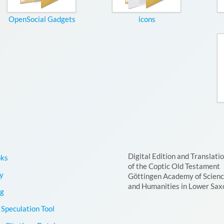
OpenSocial Gadgets
icons
Digital Edition and Translati
oks
of the Coptic Old Testament
y
Göttingen Academy of Scien
and Humanities in Lower Sax
g
Speculation Tool