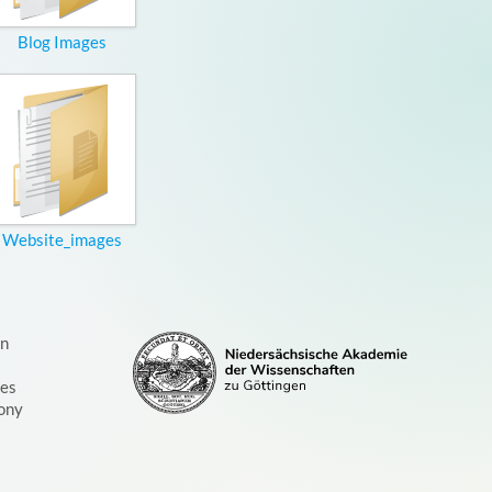
Blog Images
Website_images
on
ces
ony