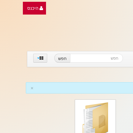
היכנס
חפש
×