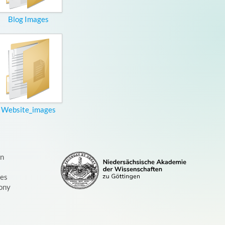
Blog Images
Website_images
on
ces
ony