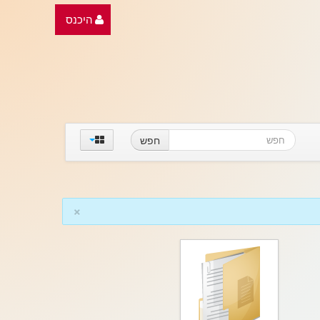
היכנס
חפש
×