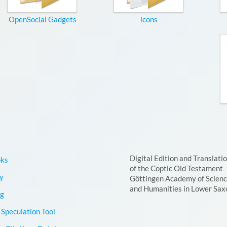
OpenSocial Gadgets
icons
Digital Edition and Translati
oks
of the Coptic Old Testament
y
Göttingen Academy of Scien
and Humanities in Lower Sax
g
Speculation Tool