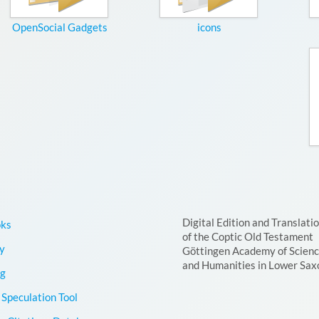
OpenSocial Gadgets
icons
Digital Edition and Translati
oks
of the Coptic Old Testament
y
Göttingen Academy of Scien
and Humanities in Lower Sax
g
Speculation Tool