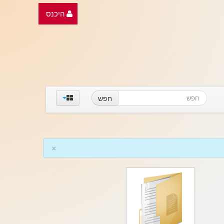
היכנס
חפש
×