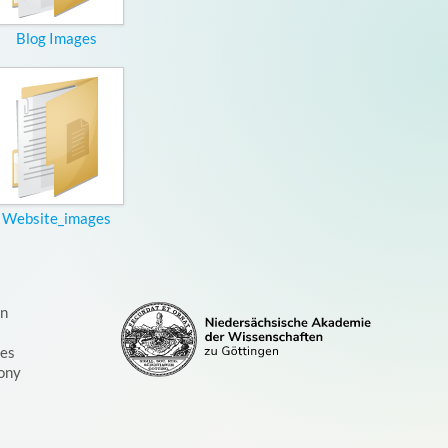
Blog Images
Website_images
on
ces
ony