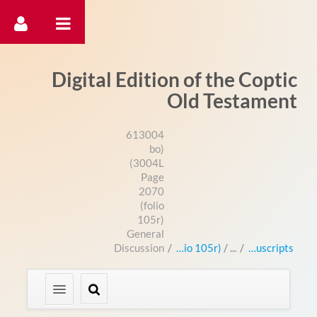
דלג לתוכן
Digital Edition of the Coptic
Old Testament
613004
(bo
3004L)
Page
2070
(folio
105r)
General
Discussion
/
Page 2070 (folio 105r)
/
Manuscripts