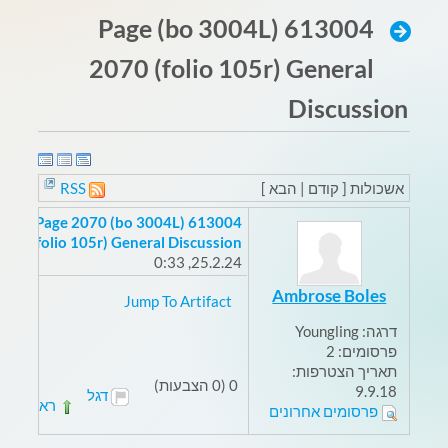
613004 (bo 3004L) Page
2070 (folio 105r) General
Discussion
אשכולות [ קודם | הבא ]
RSS
613004 (bo 3004L) Page 2070
(folio 105r) General Discussion
25.2.24, 0:33
Ambrose Boles
Jump To Artifact
דרגה:
Youngling
פרסומים:
2
תאריך הצטרפות:
0 (0 הצבעות)
9.9.18
דגל
ראשי
פרסומים אחרונים