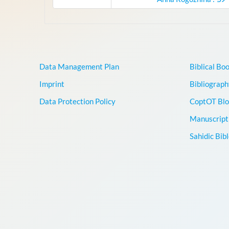
Data Management Plan
Biblical Bo
Imprint
Bibliograph
Data Protection Policy
CoptOT Blo
Manuscript 
Sahidic Bib