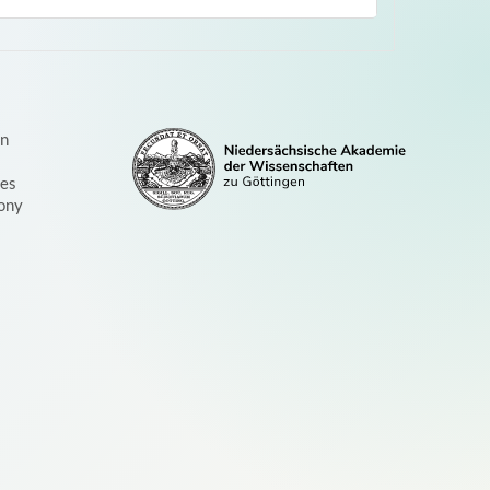
on
ces
ony