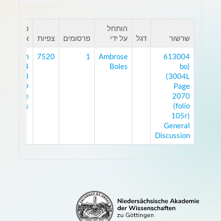
הותחל
פרסום
שרשור
דגל
על ידי
פרסומים
צפיות
אחרון
613004
Ambrose
1
7520
תאריך:
25.2.24,
Boles
(bo
0:33
3004L)
Page
לפי:
Ambrose
2070
Boles
(folio
105r)
General
Discussion