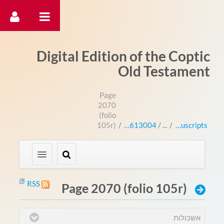
דלג לתוכן
Digital Edition of the Coptic
Old Testament
Page
2070
(folio
105r)
/
613004 (bo 3004L)
/
Manuscripts
RSS
Page 2070 (folio 105r)
אשכולות