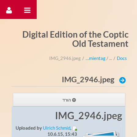
דלג לתוכן
Digital Edition of the Coptic
Old Testament
IMG_2946.jpeg
/
Akademientag
/
Docs
IMG_2946.jpeg
הורד
IMG_2946.jpeg
Uploaded by
Ulrich Schmid
,
10.6.15, 15:43