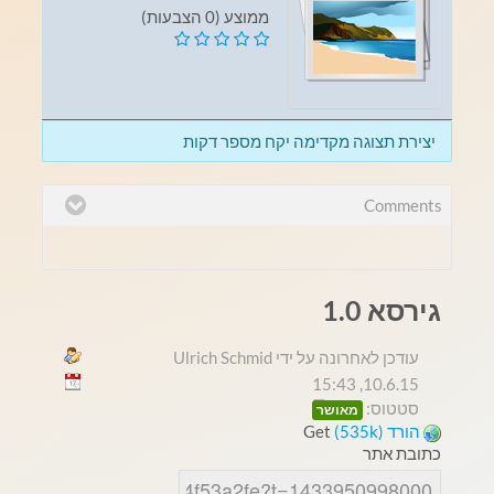
ממוצע (0 הצבעות)
יצירת תצוגה מקדימה יקח מספר דקות
Comments
גירסא 1.0
עודכן לאחרונה על ידי Ulrich Schmid
10.6.15, 15:43
סטטוס:
מאושר
הורד (535k)
Get
כתובת אתר